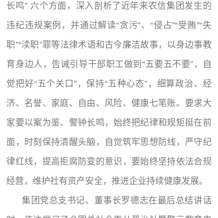
长鸣” 六个方面，深入剖析了近年来农信集团发生的
违纪违规案例，并通过解读“贪污”、“侵占”“受贿”“失
职”“渎职”罪等法律术语和古今廉洁故事，以身边事教
育身边人，告诫引导干部职工做到“五要五不要”，自
觉把好“五个关口”，保持“五种心态”，细算政治、经
济、名誉、家庭、自由、风险、健康七笔账。要求大
家要以案为鉴、警钟长鸣，始终把纪律和规矩挺在前
面，时刻保持清醒头脑，自觉筑牢思想防线，严守纪
律红线，提高拒腐防变的意识，要始终坚持依法合规
经营，维护社有资产安全，推进企业持续健康发展。
集团党总支书记、董事长罗德志在最后总结讲话