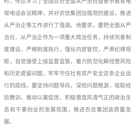
时，传达学习了全国总社全面从严治社暨警示教育电
视电话会议精神，并对农信集团加强党的建设，推进
从严治企等工作进行了强调。他要求，要把全面从严
治社、从严治企作为一项重大政治任务，持续完善制
度建设，严格制度执行，强化内部管控，严肃纪律规
矩，自觉接受上级监督监管，着力防范化解经营风险
和历史遗留问题，牢牢守住社有资产安全这条企业运
行的底线。要坚持问题导向，深挖问题根源，吸取经
验教训，推动以案促改，积极营造风清气正的政治生
态和干事创业的发展氛围，推进农信集团高质量发
展。