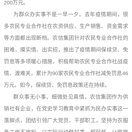
200万元。
为群众办实事不是一早一夕。去年疫情期间，很
多农民专业合作社在农资供应、生产销售、资金需求
等方面都出现断档。农信集团针对农民专业合作社的
困难，摸实情、出实招，推出了疫情期间保续贷、免
罚息等多项暖心措施，积极帮助农民专业合作社战疫
情、渡难关，累计为90家农民专业合作社减免罚息46
万元。如今，保续贷、免罚息政策还在持续。
群众事无小事，细微处见真情。农信集团作为供
销社有企业，在党史学习教育中紧抓为民办实事这一
落脚点，团结引领广大党员、干部职工，坚持为农服