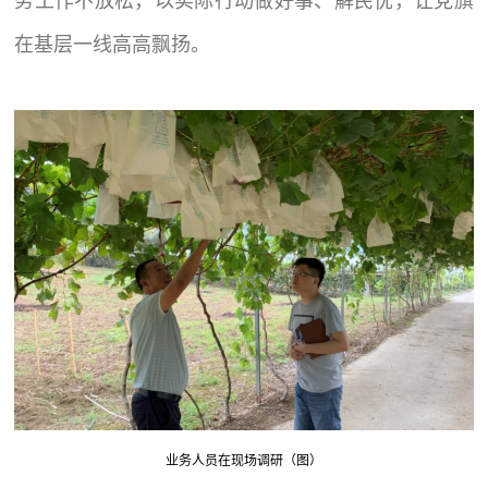
务工作不放松，以实际行动做好事、解民忧，让党旗
在基层一线高高飘扬。
业务人员在现场调研（图）