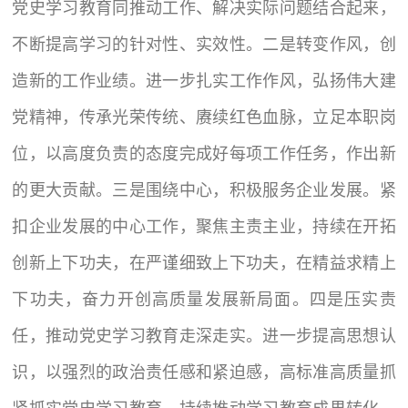
党史学习教育同推动工作、解决实际问题结合起来，
不断提高学习的针对性、实效性。二是转变作风，创
造新的工作业绩。进一步扎实工作作风，弘扬伟大建
党精神，传承光荣传统、赓续红色血脉，立足本职岗
位，以高度负责的态度完成好每项工作任务，作出新
的更大贡献。三是围绕中心，积极服务企业发展。紧
扣企业发展的中心工作，聚焦主责主业，持续在开拓
创新上下功夫，在严谨细致上下功夫，在精益求精上
下功夫，奋力开创高质量发展新局面。四是压实责
任，推动党史学习教育走深走实。进一步提高思想认
识，以强烈的政治责任感和紧迫感，高标准高质量抓