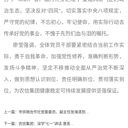
治生态，坚决反对“四风”，切实落实中央八项规定，
严守党的纪律，不忘初心，牢记使命，用实际行动去
传承好党的事业，不愧于先烈们血与泪的嘱托。
廖莹强调，全体党员干部要紧密结合当前工作实
际，勇于自我革命，加强党性修养，准确判断形势，
发扬斗争精神，坚定不移推动全面从严治党不断深
入，做到思想认识到位、责任明确到位、贯彻落实到
位，为农信集团健康稳定可持续发展提供坚强保证。
上一篇：
市供销合作社党委委员、副主任张海清到...
下一篇：
农信集团：深学“七一”讲话 激发...