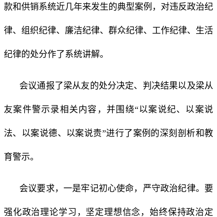
款和供销系统近几年来发生的典型案例，对违反政治纪
律、组织纪律、廉洁纪律、群众纪律、工作纪律、生活
纪律的处分作了系统讲解。
会议通报了梁从友的处分决定、判决结果以及梁从
友案件警示录相关内容，并围绕“以案说纪、以案说
法、以案说德、以案说责”进行了案例的深刻剖析和教
育警示。
会议要求，一是牢记初心使命，严守政治纪律。要
强化政治理论学习，坚定理想信念，始终保持政治定