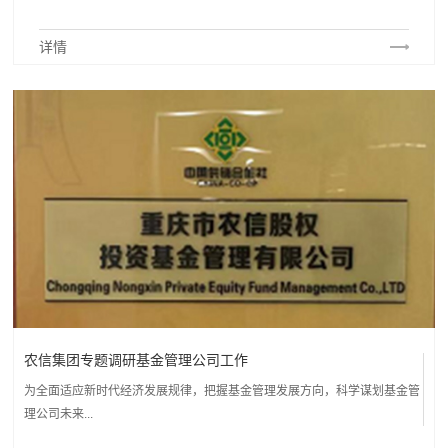
详情
农信集团专题调研基金管理公司工作
为全面适应新时代经济发展规律，把握基金管理发展方向，科学谋划基金管
理公司未来...