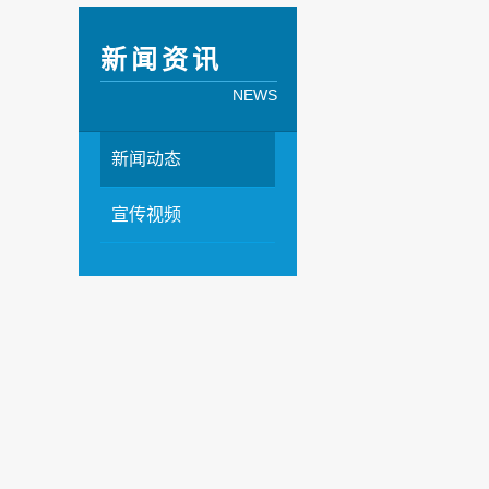
新闻资讯
NEWS
新闻动态
宣传视频
农信集团召开深化改
专题研讨会
1月5日，农信集团
从严治党专题研讨会
总书...
详情