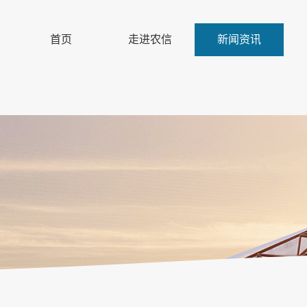
首页
走进农信
新闻资讯