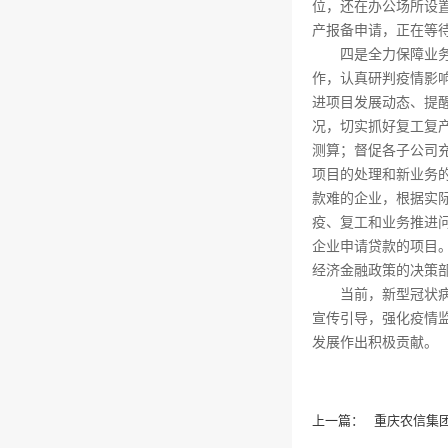
位，还在办公场所设
产报备申请，正在等
四是全力保障业务经
作，认真研判疫情影
进项目发展动态、提
况，切实抓好复工复
测算；督促各子公司
项目的处理和新业务
款难的企业，根据实
疫、复工和业务推进问
企业申请贷款的项目。
经济金融政策的决策
当前，新型冠状病毒
宣传引导，强化疫情
发展作出积极贡献。
上一篇：
重庆农信集团