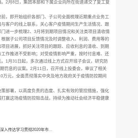
。2月8日，集团本部和下属企业向所在街道递交了复工复
前，即开始组织各部门、子公司全面梳理近期重点业务工
强与客户的线上联系，关心客户疫情期间生产生活情况、跟
门进一步梳理2、3月将到期项目情况和关注类项目清收情
，根据子公司项目反馈情况及时调整收入、利润、费用等的
和项目进展，抓好关注项目的跟踪、应收利息的清收、到期
务工作推进不受影响；对受疫情影响严重，按时付息难、还
。1月31日起，多次通过线上方式召开班子会议，研究防
期罚息的议案。2月11日，召开线上投委会，审议了相关
10万元，全面贯彻落实中央及地方政府关于疫情防控期间
策部署，以高度负责的态度、扎实有效的管控措施，强化
城打赢这场疫情防控阻击战，持续为推动社会经济平稳健康
深入传达学习贯彻2020年市...