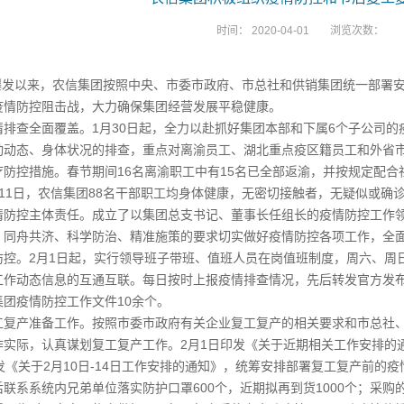
时间：
2020-04-01
浏览次数：
发以来，农信集团按照中央、市委市政府、市总社和供销集团统一部署安
疫情防控阻击战，大力确保集团经营发展平稳健康。
全面覆盖。1月30日起，全力以赴抓好集团本部和下属6个子公司的疫情
动动态、身体状况的排查，重点对离渝员工、湖北重点疫区籍员工和外省
防控措施。春节期间16名离渝职工中有15名已全部返渝，并按规定配合
11日，农信集团88名干部职工均身体健康，无密切接触者，无疑似或确
控主体责任。成立了以集团总支书记、董事长任组长的疫情防控工作领
、同舟共济、科学防治、精准施策的要求切实做好疫情防控各项工作，全
防控。2月1日起，实行领导班子带班、值班人员在岗值班制度，周六、周
工作动态信息的互通互联。每日按时上报疫情排查情况，先后转发官方发布
团疫情防控工作文件10余个。
产准备工作。按照市委市政府有关企业复工复产的相关要求和市总社、
作实际，认真谋划复工复产工作。2月1日印发《关于近期相关工作安排的
发《关于2月10日-14日工作安排的通知》，统筹安排部署复工复产前的
联系系统内兄弟单位落实防护口罩600个，近期拟再到货1000个；采购的