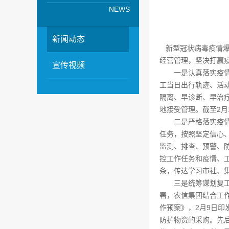
NEWS
新闻动态
新型冠状病毒疫情爆
经营管理，坚决打赢
宣传视频
一是认真落实疫情排查
工当日出行轨迹、活
隔离、早诊断、早治疗
地接受管理。截至2月
二是严格落实疫情防
任务，按照坚定信心
监测、排查、预警、
控工作任务和疫情、
条，传达学习市社、集
三是统筹谋划复工复
署，农信集团结合工
作预案》，2月9日印
防护物资的采购。先后