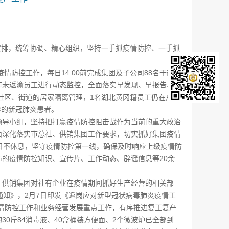
排，统筹协调、精心组织，坚持一手抓疫情防控、一手抓
防控工作，每日14:00前完成集团及子公司88名干部职
市未返渝员工进行动态监控，全面落实早发现、早报告、早
社区、街道的居家隔离管理，1名湖北黄冈籍员工仍在户籍
诊的新冠肺炎患者。
导小组，坚持把打赢疫情防控阻击战作为当前的重大政治
面深化落实市总社、供销集团工作要求，切实抓好集团疫情
日不休息，坚守疫情防控第一线，确保及时响应上级疫情防
的疫情防控知识、宣传片、工作动态、辟谣信息等20余
供销集团对社有企业在疫情期间抓好生产经营的相关部
通知》，2月7日印发《返岗应对新型冠状病毒肺炎疫情工
疫情防控工作和业务经营发展重点工作，有序推进复工复产
30斤84消毒液、40盒桶装方便面、2个微波炉已全部到