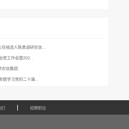
任候选人陈勇调研农信...
党工作会暨202...
研农信集团
题学习党的二十届...
我们
招聘职位
关