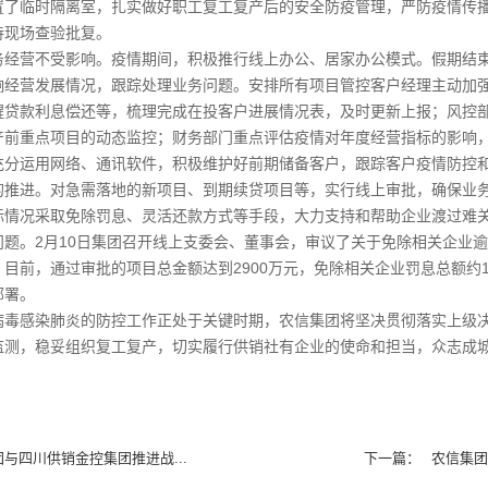
置了临时隔离室，扎实做好职工复工复产后的安全防疫管理，严防疫情传播
待现场查验批复。
营不受影响。疫情期间，积极推行线上办公、居家办公模式。假期结束
响经营发展情况，跟踪处理业务问题。安排所有项目管控客户经理主动加
醒贷款利息偿还等，梳理完成在投客户进展情况表，及时更新上报；风控部
产前重点项目的动态监控；财务部门重点评估疫情对年度经营指标的影响
充分运用网络、通讯软件，积极维护好前期储备客户，跟踪客户疫情防控
的推进。对急需落地的新项目、到期续贷项目等，实行线上审批，确保业
际情况采取免除罚息、灵活还款方式等手段，大力支持和帮助企业渡过难关
题。2月10日集团召开线上支委会、董事会，审议了关于免除相关企业逾
目前，通过审批的项目总金额达到2900万元，免除相关企业罚息总额约
部署。
感染肺炎的防控工作正处于关键时期，农信集团将坚决贯彻落实上级决
监测，稳妥组织复工复产，切实履行供销社有企业的使命和担当，众志成
与四川供销金控集团推进战...
下一篇：
农信集团