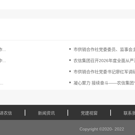
.
..
市供销合作社党委委员、监事会主
.
..
农信集团召开2026年度全面从严治
.
市供销合作社党委书记廖红军调
.
.
凝心聚力 接续奋斗——农信集团专
进农信
新闻资讯
党建视窗
联系
Copyright ©2020- 2022