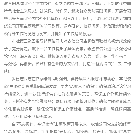
教育的总体评价全票为“好”，对党员领导干部学习贯彻习近平新时代中国
特色社会主义思想、讲党课、转作风、解决群众反映强烈问题、开展专项
整治等方面评价为“好”的比率均在90%以上。随后，10名参会代表分别围
绕公司开展主题教育的学习教育、调查研究、检视问题、整改落实和组织
领导等工作情况进行发言，并提出了工作建议意见。
市社第三巡回指导组两位同志对农信公司主题教育取得的初步成效给
予了充分肯定，就下一步工作提出了具体要求，希望农信公进一步强化理
论学习，深入调查研究，继续深入到为农服务的第一线，在工作举措是上
再强化、再创新，彰显社有企业的为农情怀，打造“一懂两爱”的“三农”工作
队伍。
罗德志同志在作总结讲话时强调，要持续深入推进“不忘初心、牢记使
命”主题教育高质量向纵深发展，努力实现“六个确保”：确保政治理论学习
持续深入，进一步践行好供销社为农服务的宗旨；确保工作作风持续转
变，不断夯实为农金融服务；确保各项问题整改到位；确保主题教育成果
转化和实践运用；确保公司党建工作高标准、高质量推进；确保精简高
效、专业和谐干部队伍建设。
自“不忘初心、牢记使命”主题教育开展以来，农信公司党支部始终坚
持高起步、高标准，牢牢把握“守初心、担使命、找差距、抓落实”总要