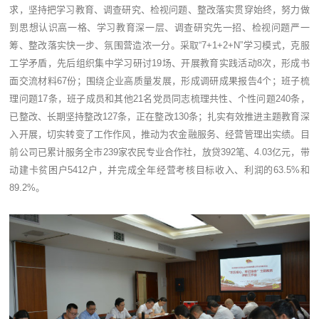
求，坚持把学习教育、调查研究、检视问题、整改落实贯穿始终，努力做
到思想认识高一格、学习教育深一层、调查研究先一招、检视问题严一
筹、整改落实快一步、氛围营造浓一分。采取“7+1+2+N”学习模式，克服
工学矛盾，先后组织集中学习研讨19场、开展教育实践活动8次，形成书
面交流材料67份；围绕企业高质量发展，形成调研成果报告4个；班子梳
理问题17条，班子成员和其他21名党员同志梳理共性、个性问题240条，
已整改、长期坚持整改127条，正在整改130条；扎实有效推进主题教育深
入开展，切实转变了工作作风，推动为农金融服务、经营管理出实绩。目
前公司已累计服务全市239家农民专业合作社，放贷392笔、4.03亿元，带
动建卡贫困户5412户，并完成全年经营考核目标收入、利润的63.5%和
89.2%。