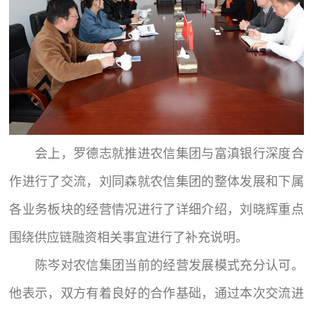
会上，罗德志就推进农信集团与富滇银行深度合
作进行了交流，刘同森就农信集团的整体发展和下属
各业务板块的经营情况进行了详细介绍，刘晓辉重点
围绕供应链融资相关事宜进行了补充说明。
陈岑对农信集团当前的经营发展模式充分认可。
他表示，双方有着良好的合作基础，通过本次交流进