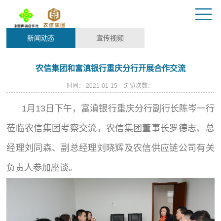
新闻动态
宣传视频
农信集团和富滇银行重庆分行开展合作交流
时间：
2021-01-15
浏览次数：
1月13日下午，富滇银行重庆分行副行长陈岑一行
莅临农信集团考察交流，农信集团董事长罗德志、总
经理刘同森、副总经理刘晓辉及农信供应链公司有关
负责人参加座谈。