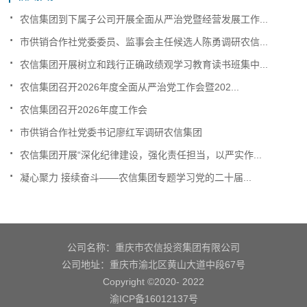
.
农信集团到下属子公司开展全面从严治党暨经营发展工作...
.
市供销合作社党委委员、监事会主任候选人陈勇调研农信...
.
农信集团开展树立和践行正确政绩观学习教育读书班集中...
.
农信集团召开2026年度全面从严治党工作会暨202...
.
农信集团召开2026年度工作会
.
市供销合作社党委书记廖红军调研农信集团
.
农信集团开展“深化纪律建设，强化责任担当，以严实作...
.
凝心聚力 接续奋斗——农信集团专题学习党的二十届...
公司名称：重庆市农信投资集团有限公司
公司地址：重庆市渝北区黄山大道中段67号
Copyright ©2020- 2022
渝ICP备16012137号