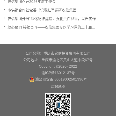
农信集团召开2026年度工作会
.
市供销合作社党委书记廖红军调研农信集团
.
农信集团开展“深化纪律建设，强化责任担当，以严实作...
.
凝心聚力 接续奋斗——农信集团专题学习党的二十届...
公司名称：重庆市农信投资集团有限公司
公司地址：重庆市渝北区黄山大道中段67号
Copyright ©2020- 2022
渝ICP备16012137号
渝公网安备 50019002501396号
网站地图