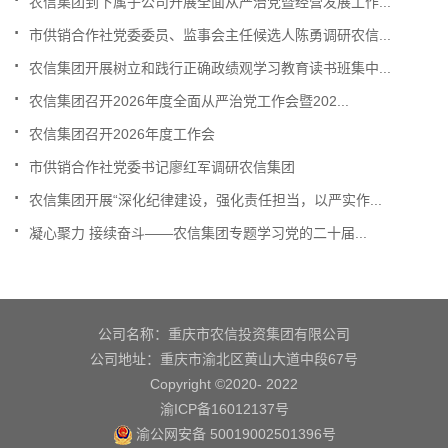
农信集团到下属子公司开展全面从严治党暨经营发展工作...
.
市供销合作社党委委员、监事会主任候选人陈勇调研农信...
.
农信集团开展树立和践行正确政绩观学习教育读书班集中...
.
农信集团召开2026年度全面从严治党工作会暨202...
.
农信集团召开2026年度工作会
.
市供销合作社党委书记廖红军调研农信集团
.
农信集团开展“深化纪律建设，强化责任担当，以严实作...
.
凝心聚力 接续奋斗——农信集团专题学习党的二十届...
公司名称：重庆市农信投资集团有限公司
公司地址：重庆市渝北区黄山大道中段67号
Copyright ©2020- 2022
渝ICP备16012137号
渝公网安备 50019002501396号