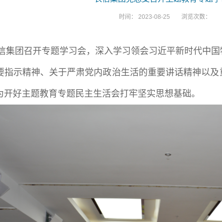
时间：
2023-08-25
浏览次数：
农信集团召开专题学习会，深入学习领会习近平新时代中
要指示精神、关于严肃党内政治生活的重要讲话精神以及
为开好主题教育专题民主生活会打牢坚实思想基础。