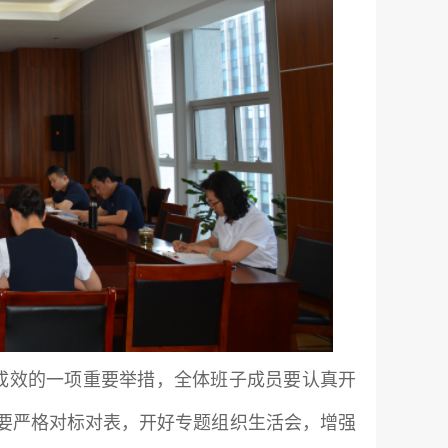
成效的一项重要举措，全体班子成员要认真开
要严格对标对表，开好专题组织生活会，增强