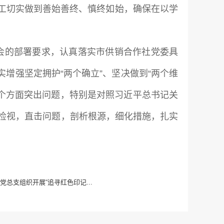
工切实做到善始善终、慎终如始，确保在以学
会的部署要求，认真落实市供销合作社党委具
增强坚定拥护“两个确立”、坚决做到“两个维
6个方面突出问题，特别是对照习近平总书记关
我检视，直击问题，剖析根源，细化措施，扎实
党总支组织开展“追寻红色印记...