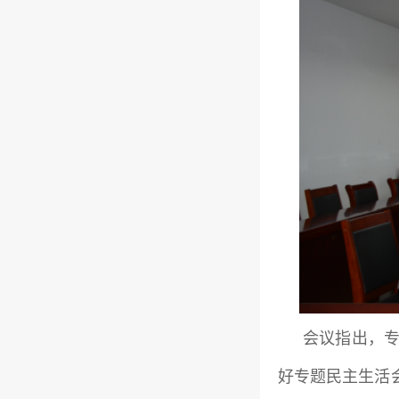
会议指出，
好专题民主生活