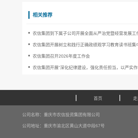
相关推荐
.
农信集团到下属子公司开展全面从严治党暨经营发展工作.
.
农信集团开展树立和践行正确政绩观学习教育读书班集中.
.
农信集团召开2026年度工作会
.
农信集团开展“深化纪律建设，强化责任担当，以严实作..
首页
走
公司名称：重庆市农信投资集团有限公司
公司地址：重庆市渝北区黄山大道中段67号