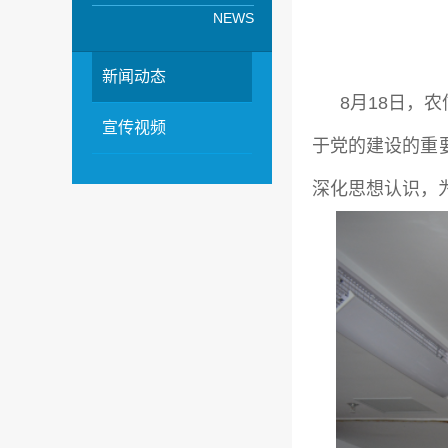
NEWS
新闻动态
8月18日，
宣传视频
于党的建设的重
深化思想认识，