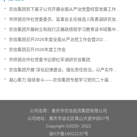
.
农信集团到下属子公司开展全面从严治党暨经营发展工作...
.
市供销合作社党委委员、监事会主任候选人陈勇调研农信...
.
农信集团开展树立和践行正确政绩观学习教育读书班集中...
.
农信集团召开2026年度全面从严治党工作会暨202...
.
农信集团召开2026年度工作会
.
市供销合作社党委书记廖红军调研农信集团
.
农信集团开展“深化纪律建设，强化责任担当，以严实作...
.
凝心聚力 接续奋斗——农信集团专题学习党的二十届...
公司名称：重庆市农信投资集团有限公司
公司地址：重庆市渝北区黄山大道中段67号
Copyright ©2020- 2022
渝ICP备16012137号