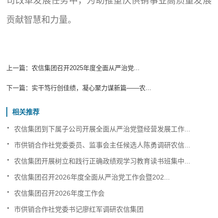
司改革发展任务中，为助推重庆供销事业高质量发展
贡献智慧和力量。
上一篇：
农信集团召开2025年度全面从严治党...
下一篇：
实干笃行创佳绩，凝心聚力谋新篇——农...
相关推荐
.
农信集团到下属子公司开展全面从严治党暨经营发展工作...
.
市供销合作社党委委员、监事会主任候选人陈勇调研农信...
.
农信集团开展树立和践行正确政绩观学习教育读书班集中...
.
农信集团召开2026年度全面从严治党工作会暨202...
.
农信集团召开2026年度工作会
.
市供销合作社党委书记廖红军调研农信集团