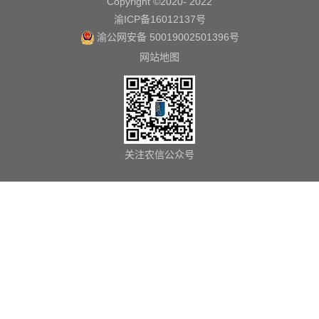
Copyright ©2020- 2022
渝ICP备16012137号
渝公网安备 50019002501396号
网站地图
关注农信公众号