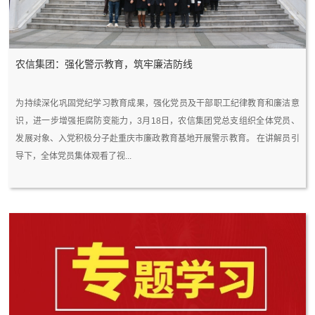
农信集团：强化警示教育，筑牢廉洁防线
2
0
为持续深化巩固党纪学习教育成果，强化党员及干部职工纪律教育和廉洁意
0
3
识，进一步增强拒腐防变能力，3月18日，农信集团党总支组织全体党员、
2
-
发展对象、入党积极分子赴重庆市廉政教育基地开展警示教育。 在讲解员引
5
2
导下，全体党员集体观看了视...
0