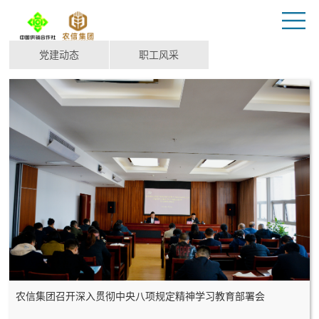
党建动态
职工风采
农信集团召开深入贯彻中央八项规定精神学习教育部署会