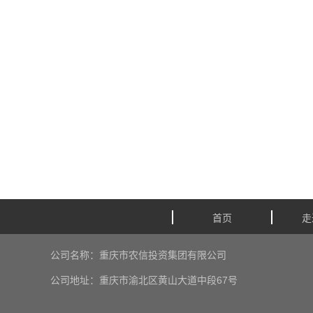
首页
走
公司名称：重庆市农信投资集团有限公司
公司地址：重庆市渝北区黄山大道中段67号