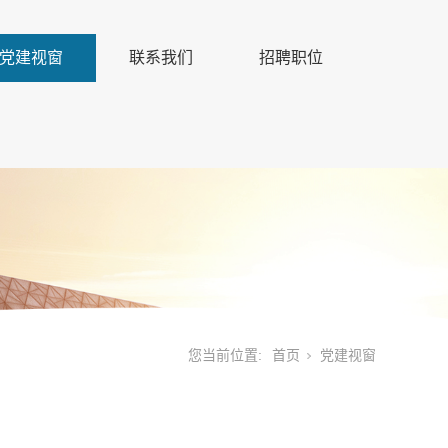
党建视窗
联系我们
招聘职位
您当前位置:
首页
党建视窗
06-11
践初心，为农服务办实事