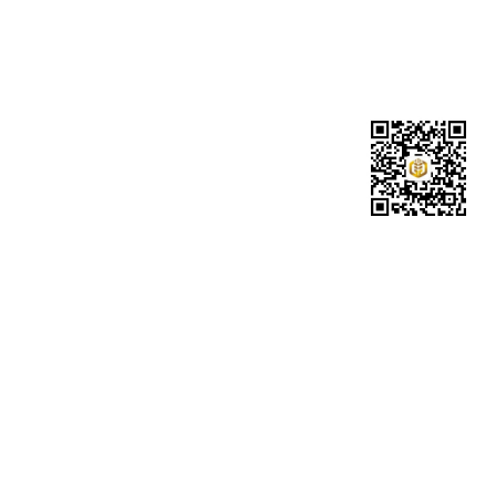
2021
教育成效转化为工作动力和实实在
根本宗旨，持之以恒为民办实事，
客户经理李卓然再次来到忠...
06-07
专题党课
2021
弘史诗中汲取精神给养，激励广大
，推动高质量发展。6月4日，农
发展” 为主题讲授了一...
05-21
暖人心
2021
，重庆农信集团及下属供销小贷公
县，走进涉农小微企业、田间地头