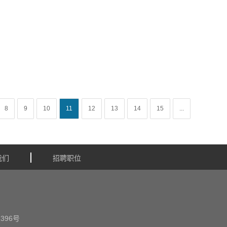
03-19
2021
，深入学习贯彻习近平总书记在党
史学习教育动员大会精神，传达市
史学习教育进行动员和部署。...
8
9
10
11
12
13
14
15
...
我们
招聘职位
关
注
农
1396号
信